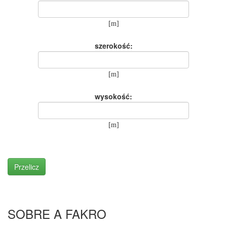
[m]
szerokość:
[m]
wysokość:
[m]
Przelicz
SOBRE A FAKRO