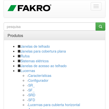
Produtos
Janelas de telhado
Janelas para cobertura plana
Rufos
Sistemas elétricos
Janelas de acesso ao telhado
Lucernas
-
Características
-
Configurador
-
SR_
-
SF_
-
SRD
-
SFD
-
Lucernas para cubierta horizontal