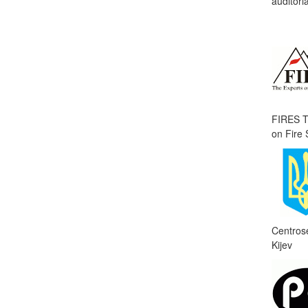
auditori
FIRES T
on Fire 
Centros
Kijev