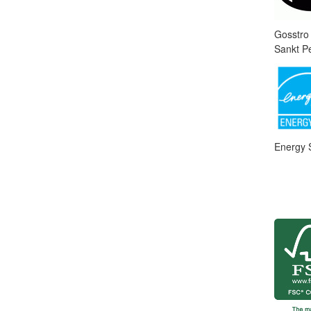
Gosstro
Sankt P
Energy 