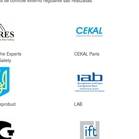
as de controle externo regulares são realizadas.
he Experts
CEKAL Paris
Safety
eprobud
LAB